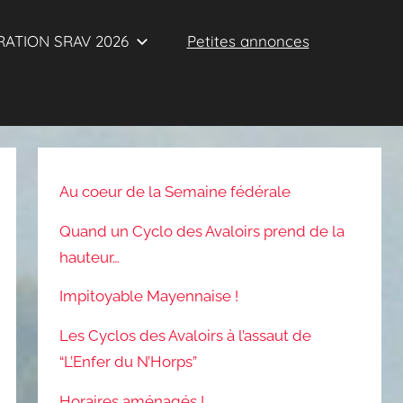
ATION SRAV 2026
Petites annonces
Au coeur de la Semaine fédérale
Quand un Cyclo des Avaloirs prend de la
hauteur…
Impitoyable Mayennaise !
Les Cyclos des Avaloirs à l’assaut de
“L’Enfer du N’Horps”
Horaires aménagés !