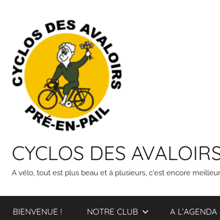
Skip
to
content
CYCLOS DES AVALOIR
A vélo, tout est plus beau et à plusieurs, c'est encore meilleur
BIENVENUE !
NOTRE CLUB
A L’AGENDA