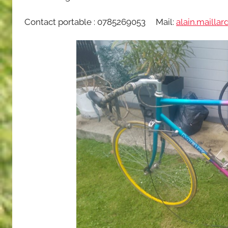
Contact portable : 0785269053 Mail:
alain.mailla