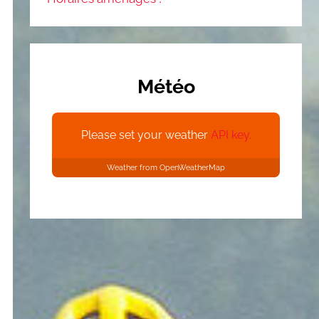
Météo
Please set your weather
API key.
Weather from OpenWeatherMap