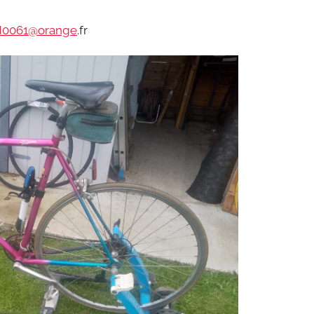
rd0061@orange
.fr