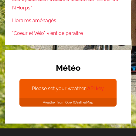
N’Horps”
Horaires aménagés !
“Coeur et Vélo” vient de paraitre
Météo
Please set your weather
API key.
Weather from OpenWeatherMap