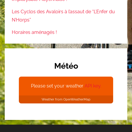
Les Cyclos des Avaloirs à l’assaut de “L’Enfer du
N’Horps”
Horaires aménagés !
Météo
Please set your weather
API key.
Weather from OpenWeatherMap