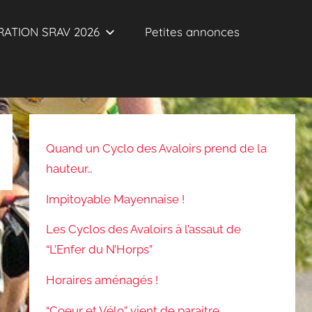
ATION SRAV 2026
Petites annonces
Quand un Cyclo des Avaloirs prend de la
hauteur…
Impitoyable Mayennaise !
Les Cyclos des Avaloirs à l’assaut de
“L’Enfer du N’Horps”
Horaires aménagés !
“Coeur et Vélo” vient de paraitre