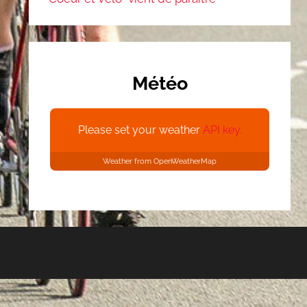
Météo
Please set your weather
API key.
Weather from OpenWeatherMap