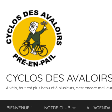
Skip
to
content
CYCLOS DES AVALOIR
A vélo, tout est plus beau et à plusieurs, c'est encore meilleur
BIENVENUE !
NOTRE CLUB
A L’AGENDA