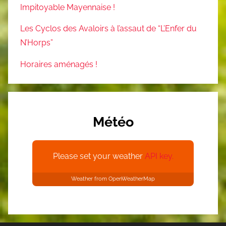
Impitoyable Mayennaise !
Les Cyclos des Avaloirs à l’assaut de “L’Enfer du
N’Horps”
Horaires aménagés !
Météo
Please set your weather
API key.
Weather from OpenWeatherMap