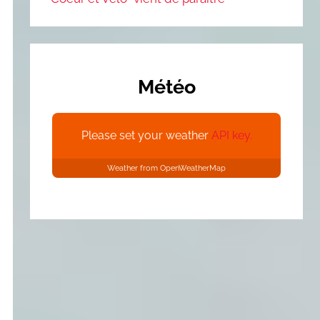
Météo
Please set your weather
API key.
Weather from OpenWeatherMap