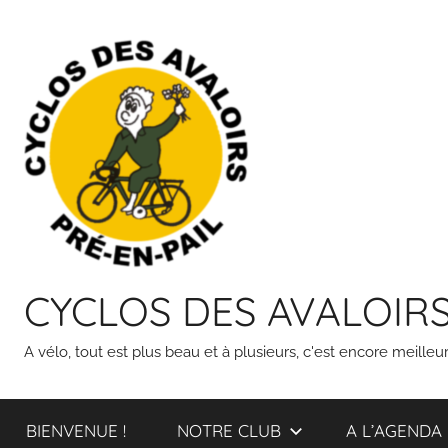
Skip
to
content
CYCLOS DES AVALOIR
A vélo, tout est plus beau et à plusieurs, c'est encore meilleur
BIENVENUE !
NOTRE CLUB
A L’AGENDA