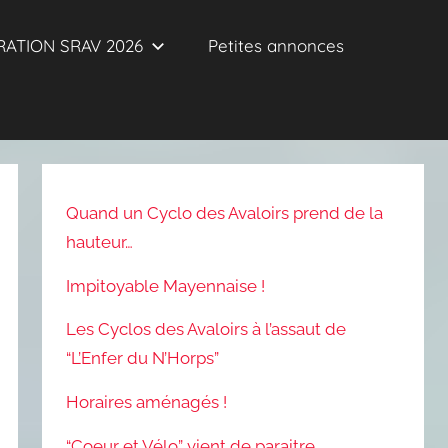
ATION SRAV 2026
Petites annonces
Quand un Cyclo des Avaloirs prend de la
hauteur…
Impitoyable Mayennaise !
Les Cyclos des Avaloirs à l’assaut de
“L’Enfer du N’Horps”
Horaires aménagés !
“Coeur et Vélo” vient de paraitre