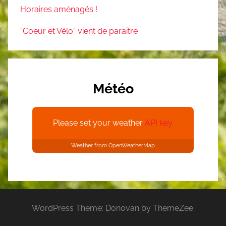
Horaires aménagés !
“Coeur et Vélo” vient de paraitre
Météo
Please set your weather
API key.
Weather from OpenWeatherMap
WordPress Theme: Donovan by ThemeZee.