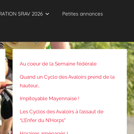
ATION SRAV 2026
Petites annonces
Au coeur de la Semaine fédérale
Quand un Cyclo des Avaloirs prend de la
hauteur…
Impitoyable Mayennaise !
Les Cyclos des Avaloirs à l’assaut de
“L’Enfer du N’Horps”
Horaires aménagés !