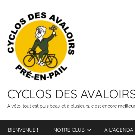
Skip
to
content
CYCLOS DES AVALOIR
A vélo, tout est plus beau et à plusieurs, c'est encore meilleur
BIENVENUE !
NOTRE CLUB
A L’AGENDA