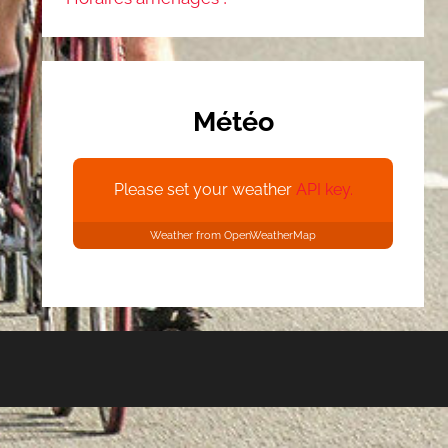
Météo
Please set your weather
API key.
Weather from OpenWeatherMap